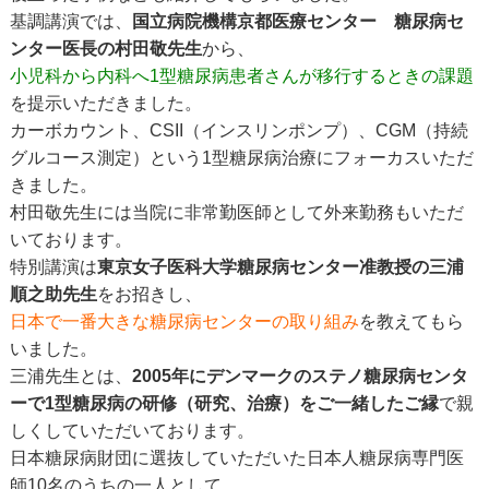
基調講演では、
国立病院機構京都医療センター 糖尿病セ
ンター医長の村田敬先生
から、
小児科から内科へ1型糖尿病患者さんが移行するときの課題
を提示いただきました。
カーボカウント、CSII（インスリンポンプ）、CGM（持続
グルコース測定）という1型糖尿病治療にフォーカスいただ
きました。
村田敬先生には当院に非常勤医師として外来勤務もいただ
いております。
特別講演は
東京女子医科大学糖尿病センター准教授の三浦
順之助先生
をお招きし、
日本で一番大きな糖尿病センターの取り組み
を教えてもら
いました。
三浦先生とは、
2005年にデンマークのステノ糖尿病センタ
ーで1型糖尿病の研修（研究、治療）をご一緒したご縁
で親
しくしていただいております。
日本糖尿病財団に選抜していただいた日本人糖尿病専門医
師10名のうちの一人として