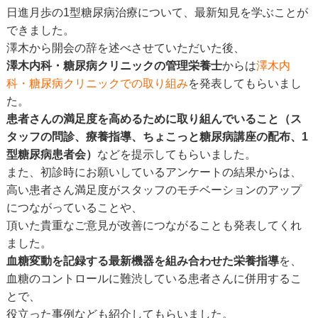
日進月歩の1型糖尿病治療について、最新知見を学ぶことが
できました。
澤木から開会の辞を述べさせていただいた後、
澤木内科・糖尿病クリニックの管理栄養士
からは
澤木内
科・糖尿病クリニックでの取り組み
を発表してもらいまし
た。
患者さんの満足度を高めるために取り組んでいること（ス
タッフの問診、療養指導、ちょこっと糖尿病講座の配布、1
型糖尿病患者会）
などを提示してもらいました。
また、初診時にお願いしているアンケートの結果からは、
高い患者さん満足度がスタッフのモチベーションのアップ
につながっていることや、
頂いた貴重なご意見が改善につながることも発表してくれ
ました。
血糖変動を記録する最新機器を組み合わせた栄養指導
を、
血糖のコントロールに難渋している患者さんに併用するこ
とで、
役立った事例なども紹介してもらいました。