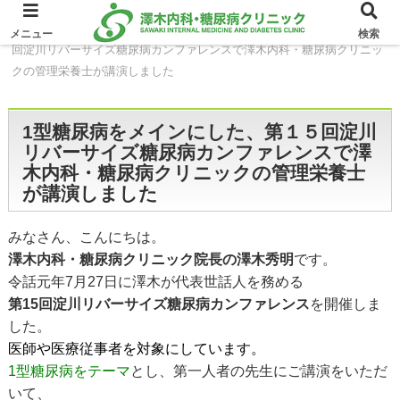
ホーム
イベント
1型糖尿病をメインにした、第１５
メニュー
検索
回淀川リバーサイズ糖尿病カンファレンスで澤木内科・糖尿病クリニッ
クの管理栄養士が講演しました
1型糖尿病をメインにした、第１５回淀川
リバーサイズ糖尿病カンファレンスで澤
木内科・糖尿病クリニックの管理栄養士
が講演しました
みなさん、こんにちは。
澤木内科・糖尿病クリニック院長の澤木秀明
です。
令話元年7月27日に澤木が代表世話人を務める
第15回淀川リバーサイズ糖尿病カンファレンス
を開催しま
した。
医師や医療従事者を対象にしています。
1型糖尿病をテーマ
とし、第一人者の先生にご講演をいただ
いて、