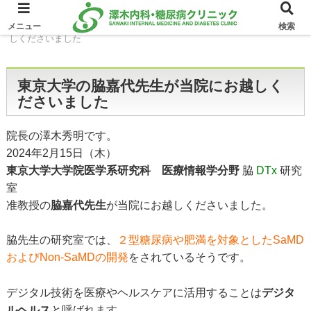
ホーム
イベント
東京大学の脇嘉代先生が当院にお越
メニュー
検索
しくださいました
東京大学の脇嘉代先生が当院にお越しく
ださいました
院長の澤木秀明です。
2024年2月15日（木）
東京大学大学院医学系研究科 医療情報学分野
脇
DTx
研究
室
准教授の
脇嘉代先生
が当院にお越しくださいました。
脇先生の研究室では、
２型糖尿病や肥満を対象としたSaMD
およびNon-SaMDの開発
をされているそうです。
デジタル技術を医療やヘルスケアに活用することは
デジタ
ルヘルス
と呼ばれます。