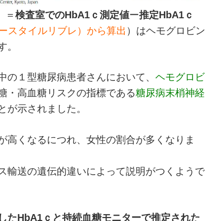
）
＝
検査室でのHbA1ｃ測定値
ー
推定HbA1ｃ
ースタイルリブレ）から算出
）はヘモグロビン
す。
中の１型糖尿病患者さんにおいて、
ヘモグロビ
糖・高血糖リスクの指標である
糖尿病末梢神経
とが示されました。
が高くなるにつれ、女性の割合が多くなりま
ス輸送の遺伝的違いによって説明がつくようで
したHbA1ｃと持続血糖モニターで推定された