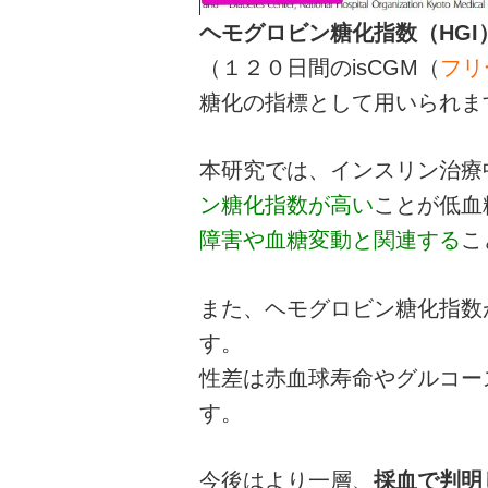
ヘモグロビン糖化指数（HGI
（１２０日間のisCGM（
フリ
糖化の指標として用いられま
本研究では、インスリン治療
ン糖化指数が高い
ことが低血
障害や血糖変動と関連する
こ
また、ヘモグロビン糖化指数
す。
性差は赤血球寿命やグルコー
す。
今後はより一層、
採血で判明