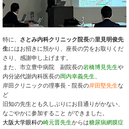
特に、
さとみ内科クリニック院長
の
里見明俊先
生
にはお招きに預かり、座長の労をお取りくだ
さり、感謝申し上げます。
また、市立豊中病院 副院長の
岩橋博見先生
や
内分泌代謝内科医長の
岡内幸義先生
、
岸田クリニックの理事長・院長の
岸田堅先生
な
ど
旧知の先生とも久しぶりにお目通りがかない、
なごやかに参加すること ができました。
大阪大学眼科の
崎元晋先生
からは
糖尿病網膜症