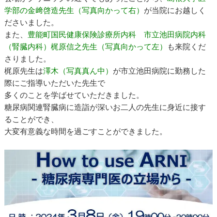
学部の金﨑啓造先生（写真向かって右）
が当院にお越しく
ださいました。
また、
豊能町国民健康保険診療所内科 市立池田病院内科
（腎臓内科）梶原信之先生（写真向かって左）
も来院くだ
さりました。
梶原先生は
澤木（写真真ん中）
が市立池田病院に勤務した
際にご指導いただいた先生で
多くのことを学ばせていただきました。
糖尿病関連腎臓病に造詣が深いお二人の先生に身近に接す
ることができ、
大変有意義な時間を過ごすことができました。