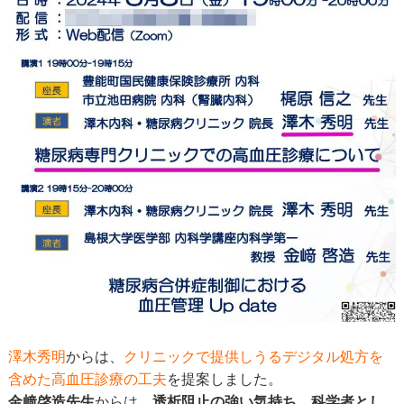
澤木秀明
からは、
クリニックで提供しうるデジタル処方を
含めた高血圧診療の工夫
を提案しました。
金﨑啓造先生
からは、
透析阻止の強い気持ち、科学者とし