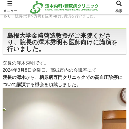
ホーム
イベント
島根大学金﨑啓造教授がご来院くだ
メニュー
検索
さり、院長の澤木秀明も医師向けに講演を行いました。
島根大学金﨑啓造教授がご来院くださ
り、院長の澤木秀明も医師向けに講演を
行いました。
院長の澤木秀明です。
2024年3月8日金曜日、高槻市内の会議室にて
院長の澤木
から、
糖尿病専門クリニックでの高血圧診療に
ついて講演
する機会を頂戴しました。