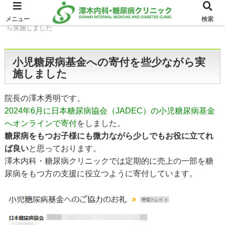
ホーム
業務日誌
小児糖尿病基金への寄付を些少なが
メニュー
検索
ら実施しました
小児糖尿病基金への寄付を些少ながら実
施しました
院長の澤木秀明です。
2024年6月に日本糖尿病協会（JADEC）の小児糖尿病基金
へオンラインで寄付
をしました。
糖尿病をもつお子様にも微力ながら少しでもお役に立てれ
ば良い
と思っております。
澤木内科・糖尿病クリニックでは定期的に売上の一部を糖
尿病をもつ方の支援に役立つように寄付しています。