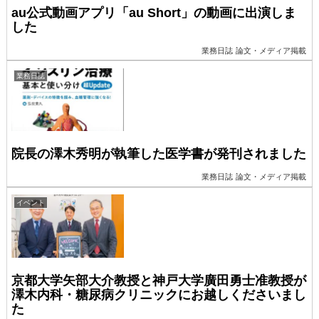
au公式動画アプリ「au Short」の動画に出演しま
した
業務日誌
論文・メディア掲載
業務日誌
院長の澤木秀明が執筆した医学書が発刊されました
業務日誌
論文・メディア掲載
イベント
京都大学矢部大介教授と神戸大学廣田勇士准教授が
澤木内科・糖尿病クリニックにお越しくださいまし
た