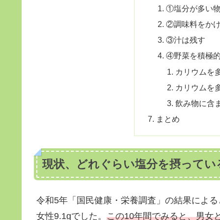
①塩分が多い
②調味料をか
③汁は残す
④野菜を積極
カリウムを
カリウムを
飲み物に含
まとめ
現状、どれぐらい塩分を摂ってい
令和5年「国民健康・栄養調査」の結果によると、
女性9.1gでした。
この10年間でみると、男女