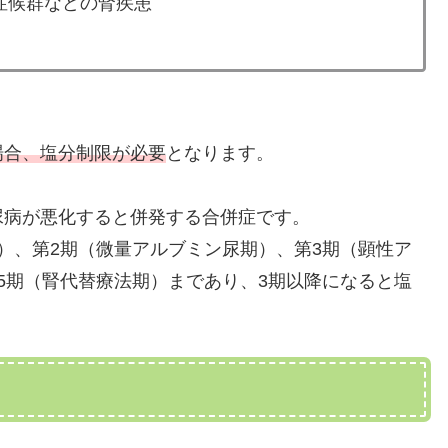
症候群などの腎疾患
場合、塩分制限が必要
となります。
尿病が悪化すると併発する合併症です。
）、第2期（微量アルブミン尿期）、第3期（顕性ア
5期（腎代替療法期）まであり、3期以降になると塩