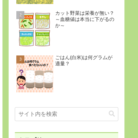
カット野菜は栄養が無い？
～血糖値は本当に下がるの
か～
ごはん(白米)は何グラムが
適量？