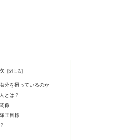
次
塩分を摂っているのか
人とは？
関係
降圧目標
？