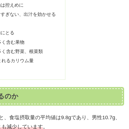
物は控えめに
けすぎない、出汁を効かせる
的にとる
多く含む果物
多く含む野菜、根菜類
まれるカリウム量
るのか
食塩摂取量の平均値は9.8gであり、男性10.7g、
とも減少しています
。